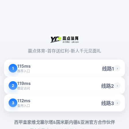
赢点体育-首存送红利-新人千元见面礼
115ms
线路1
›
1
推荐入口
119ms
线路2
›
2
稳定访问
112ms
线路3
›
3
备用入口
西甲皇家维戈塞尔塔&国米斯内德&亚洲官方合作伙伴